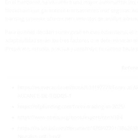
En el horizonte, se vislumbra una mayor automatización, 
blockchain que garanticen transacciones más seguras. Ad
learning promete ofrecer herramientas de análisis aún má
Para quienes decidan sumergirse en este ecosistema, el mo
adaptabilidad serán los tres factores que determinarán el 
¡Prepárate, estudia, practica y construye tu camino hacia e
Refere
https://es.everand.com/book/614197773/Forex-al-A
ALCANCE-DE-TODOS-1
https://ofpfunding.com/forex-trading-in-2025/
https://www.obela.org/book/export/html/384
https://es.scribd.com/document/438692391/3862638
Nogales-pdf-1-pdf