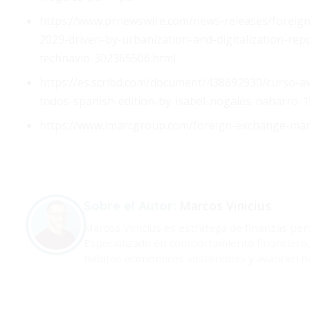
https://www.prnewswire.com/news-releases/foreign
2029-driven-by-urbanization-and-digitalization-rep
technavio-302365506.html
https://es.scribd.com/document/438692930/curso-av
todos-spanish-edition-by-isabel-nogales-naharro-
https://www.imarcgroup.com/foreign-exchange-ma
Marcos Vinicius
Sobre el Autor:
Marcos Vinicius es estratega de finanzas per
Especializado en comportamiento financiero, 
hábitos económicos sostenibles y avancen ha