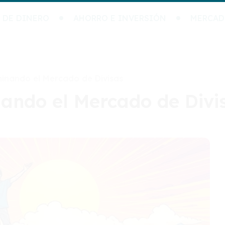
 DE DINERO
AHORRO E INVERSIÓN
MERCAD
minando el Mercado de Divisas
nando el Mercado de Divi