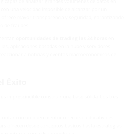
ding capaz de analizar grandes volúmenes de datos en
s con una velocidad imposible de alcanzar por un
n ofrece mayor transparencia y seguridad, garantizando
go de fraudes.
omentan
oportunidades de trading las 24 horas
en
les, aplicaciones basadas en la nube y servidores
reaccionar a noticias y eventos macroeconómicos de
l Éxito
es imprescindible construir una base sólida. Los tres
Contar con un buen mentor o recurso educativo es
inars ofrecen desde conceptos básicos hasta estrategias
maximiza su curva de aprendizaje.