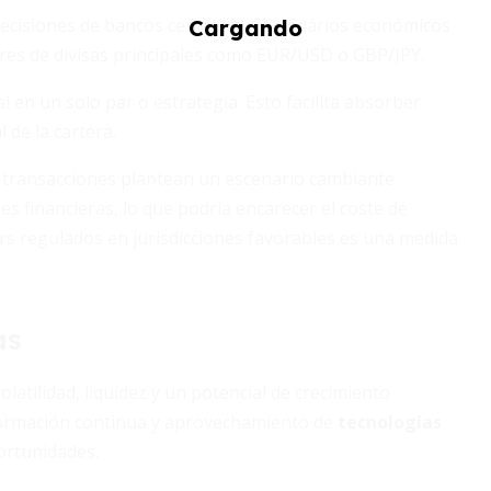
ecisiones de bancos centrales. Calendarios económicos
res de divisas principales como EUR/USD o GBP/JPY.
l en un solo par o estrategia. Esto facilita absorber
de la cartera.
s transacciones plantean un escenario cambiante.
s financieras, lo que podría encarecer el coste de
okers regulados en jurisdicciones favorables es una medida
as
atilidad, liquidez y un potencial de crecimiento
formación continua y aprovechamiento de
tecnologías
ortunidades.