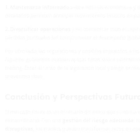
1. Mantenerse informado
sobre noticias económicas y d
detallados permiten anticipar movimientos bruscos en pa
2. Diversificar operaciones
y no concentrar todo el capita
pérdidas puntuales sin comprometer el desempeño global 
Por otro lado, las regulaciones y posibles impuestos a la
Algunos gobiernos evalúan aplicar tasas sobre operacione
trading. Estar al tanto de la legislación local y elegir br
preventiva clave.
Conclusión y Perspectivas Futur
El mercado Forex es un escenario dinámico que combina vol
extraordinario. Con una
gestión del riesgo adecuada
, 
disruptivas
, los traders pueden transformar retos en op