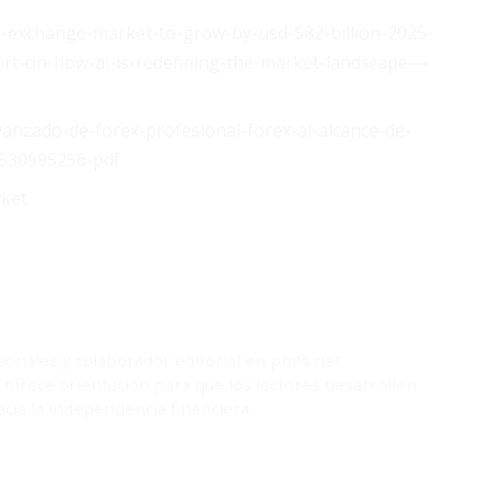
-exchange-market-to-grow-by-usd-582-billion-2025-
ort-on-how-ai-is-redefining-the-market-landscape---
anzado-de-forex-profesional-forex-al-alcance-de-
1530995256-pdf
rket
sonales y colaborador editorial en pmfs.net.
ofrece orientación para que los lectores desarrollen
cia la independencia financiera.