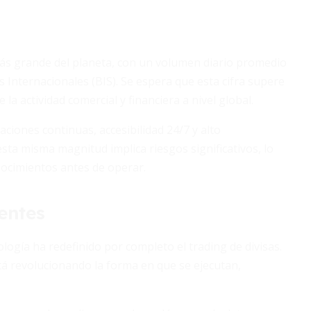
más grande del planeta, con un volumen diario promedio
s Internacionales (BIS). Se espera que esta cifra supere
a actividad comercial y financiera a nivel global.
ciones continuas, accesibilidad 24/7 y alto
ta misma magnitud implica riesgos significativos, lo
nocimientos antes de operar.
entes
ología ha redefinido por completo el trading de divisas.
á revolucionando la forma en que se ejecutan,