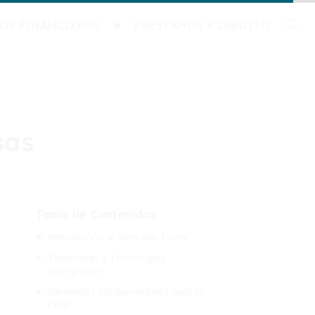
OS FINANCIEROS
PRÉSTAMOS Y CRÉDITO
sas
Tabla de Contenidos
Introducción al Mercado Forex
Tendencias y Tecnologías
Emergentes
Elementos Fundamentales para el
Éxito