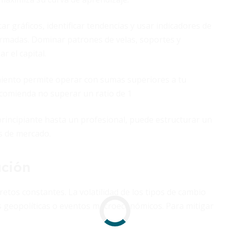
ar gráficos, identificar tendencias y usar indicadores de
madas. Dominar patrones de velas, soportes y
r el capital.
iento permite operar con sumas superiores a tu
ecomienda no superar un ratio de 1
principiante hasta un profesional, puede estructurar un
os de mercado.
ación
etos constantes. La volatilidad de los tipos de cambio
s geopolíticas o eventos macroeconómicos. Para mitigar