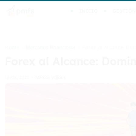
INICIO
GESTIÓN
Home
Mercados Financieros
>
>
Forex al Alcance: Do
Forex al Alcance: Domi
Marcos Vinicius
18/06/2025
•