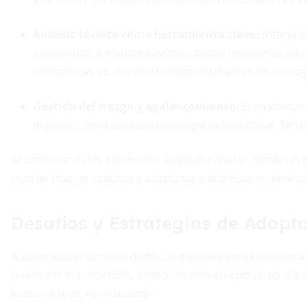
Análisis técnico como herramienta clave
:
Interpret
momentum o volumen ayuda a tomar decisiones infor
resistencias es un paso fundamental antes de arriesga
Gestión del riesgo y apalancamiento
:
El apalancam
depósito, pero conlleva un riesgo proporcional. Se r
Al combinar estos elementos, cualquier trader, desde un 
plan de trading robusto y adaptable a distintos escenari
Desafíos y Estrategias de Adapt
A pesar de las oportunidades, el mercado Forex presenta r
puede ser impredecible, especialmente en épocas de crisi
estos riesgos, es necesario: