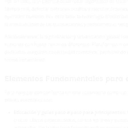
Por un lado, la IA permite desarrollar algoritmos de tra
tiempo real, detectar patrones ocultos y ejecutar órdene
operador humano. Por otro lado, la tecnología blockchai
la inmutabilidad de las transacciones y reduciendo el ries
Adicionalmente, la digitalización y urbanización global f
regiones con husos horarios diferentes. Plataformas móvi
dedicados aseguran conectividad constante, permitiendo 
forma instantánea.
Elementos Fundamentales para e
Para navegar con confianza en este ecosistema complejo, 
pilares esenciales son:
Educación y guías paso a paso para principiantes
:
crucial. Libros especializados, cursos en línea y web
avanzadas. Un trader bien formado reduce errores y 