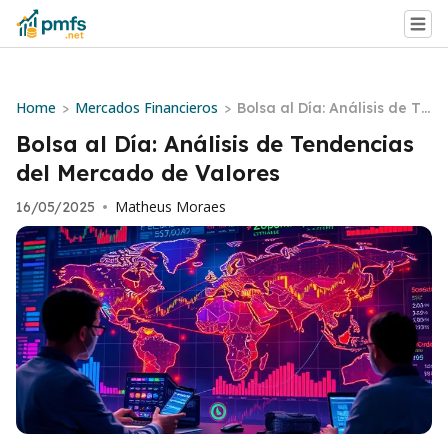
Home
Mercados Financieros
>
>
Bolsa al Día: Análisis de Te
ndencias del Mercado de
Bolsa al Día: Análisis de Tendencias
Valores
del Mercado de Valores
Matheus Moraes
16/05/2025
•